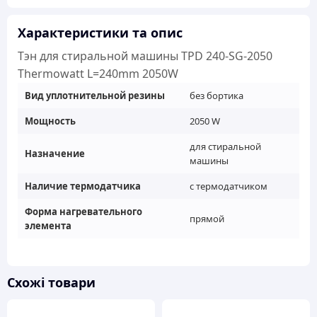
240-
SG-
Характеристики та опис
2050
Тэн для стиральной машины TPD 240-SG-2050
Thermowatt
Thermowatt L=240mm 2050W
L=240mm
Вид уплотнительной резины
без бортика
2050W
кількість
Мощность
2050 W
для стиральной
Назначение
машины
Наличие термодатчика
с термодатчиком
Форма нагревательного
прямой
элемента
Схожі товари