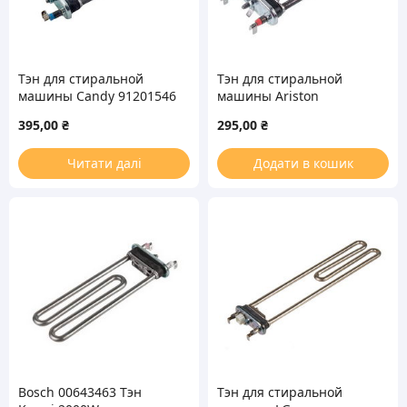
Тэн для стиральной
Тэн для стиральной
машины Candy 91201546
машины Ariston
TP 270-LB-1950
C00066284 TP 190-SG-
395,00
₴
295,00
₴
Thermowatt L=270mm
1800 Thermowatt
1950W
L=190mm 1800W
Читати далі
Додати в кошик
Bosch 00643463 Тэн
Тэн для стиральной