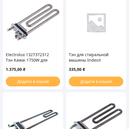
Electrolux 1327372312
Тэн для стиральной
Тэн Kawai 1750W для
машины Indesit
стиральной машины
C00094715 TPO 165-SG-
1.375,00
₴
335,00
₴
1700 Kawai L=165mm
1700W
Додати в кошик
Додати в кошик