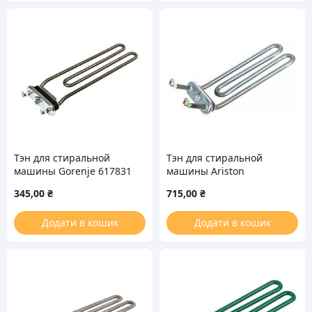
Тэн для стиральной
Тэн для стиральной
машины Gorenje 617831
машины Ariston
TZST 240-LB-2000 SKL
C00051730 TZS 205-SG-
345,00
₴
715,00
₴
L=240mm 2000W (тонкий)
1800 IRCA L=205mm
1800W
Додати в кошик
Додати в кошик