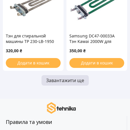
Тэн для стиральной
Samsung DC47-00033A
машины TP 230-LB-1950
Тэн Kawai 2000W для
Thermowatt L=230mm
стиральной машины
320,00
₴
350,00
₴
1950W
Додати в кошик
Додати в кошик
Завантажити ще
Правила та умови