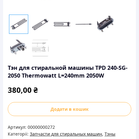
Тэн для стиральной машины TPD 240-SG-
2050 Thermowatt L=240mm 2050W
380,00
₴
Тэн
Додати в кошик
для
стиральной
Артикул:
00000000272
машины
Категорії:
Запчасти для стиральных машин
,
Тэны
TPD