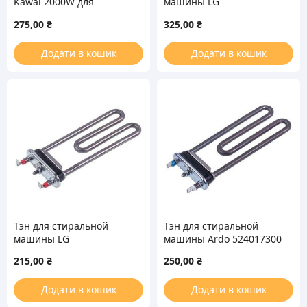
Kawai 2000W для
машины LG
стиральной машины
AEG33121503 TPD 305-
275,00
₴
325,00
₴
SB-2000 Kawai L=305mm
2000W
Додати в кошик
Додати в кошик
Тэн для стиральной
Тэн для стиральной
машины LG
машины Ardo 524017300
5301ER1000H TP 175-SG-
TP 183-LB-1900
215,00
₴
250,00
₴
1900 Thermowatt
Thermowatt L=183mm
L=175mm 1900W
1900W
Додати в кошик
Додати в кошик