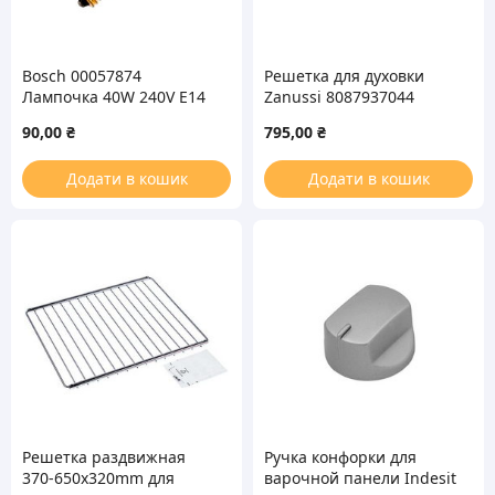
Bosch 00057874
Решетка для духовки
Лампочка 40W 240V E14
Zanussi 8087937044
300°C для духовки
426×357,4mm
90,00
₴
795,00
₴
Додати в кошик
Додати в кошик
Решетка раздвижная
Ручка конфорки для
370-650х320mm для
варочной панели Indesit