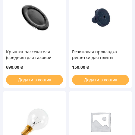
Крышка рассекателя
Резиновая прокладка
(средняя) для газовой
решетки для плиты
плиты Electrolux
Gorenje 110975
690,00
₴
150,00
₴
8072424024
Додати в кошик
Додати в кошик