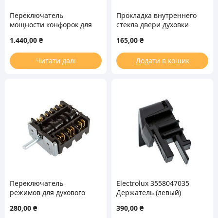
Переключатель
Прокладка внутреннего
мощности конфорок для
стекла двери духовки
электроплиты EGO
для плиты Gorenje
1.440,00
₴
165,00
₴
50.77071.003 Electrolux
421160
3890824034
Читати далі
Додати в кошик
Переключатель
Electrolux 3558047035
режимов для духового
Держатель (левый)
шкафа Hansa EGO
внутреннего стекла
280,00
₴
390,00
₴
46.23866.500 8001690
двери для духовки