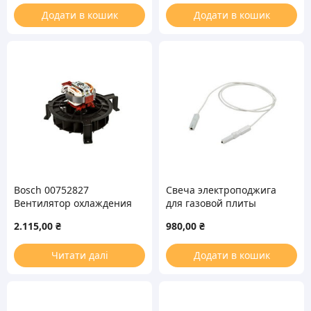
Додати в кошик
Додати в кошик
Bosch 00752827
Свеча электроподжига
Вентилятор охлаждения
для газовой плиты
MT58/12 10W для
Electrolux 3570698047
2.115,00
₴
980,00
₴
духовки
L=600
Читати далі
Додати в кошик