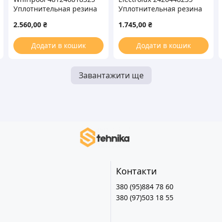
Уплотнительная резина
Уплотнительная резина
665x460mm для
680x570mm для
2.560,00
₴
1.745,00
₴
холодильника (на мороз.
морозильной камеры
камеру)
Додати в кошик
Додати в кошик
Завантажити ще
Контакти
380 (95)884 78 60
380 (97)503 18 55