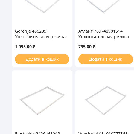
Gorenje 466205
Атлант 769748901514
Уплотнительная резина
Уплотнительная резина
1730x565mm для
1065x556mm для
1.095,00
₴
795,00
₴
холодильника
холодильной камеры
Додати в кошик
Додати в кошик
Electrolux 2426448045
Whirlpool 481010777348