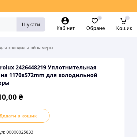
0
0
Шукати
Кабінет
Обране
Кошик
 для холодильной камеры
trolux 2426448219 Уплотнительная
ина 1170x572mm для холодильной
еры
10,00
₴
rolux
Додати в кошик
448219
тнительная
ул:
00000025833
на