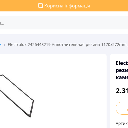
Корисна інформація
и
›
Electrolux 2426448219 Уплотнительная резина 1170x572mm
Elec
рез
кам
2.3
Elect
2426
Упло
Артик
рези