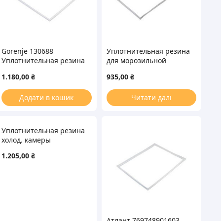
Gorenje 130688
Уплотнительная резина
Уплотнительная резина
для морозильной
1150x570mm для
камеры Beko 4668510100
1.180,00
₴
935,00
₴
холодильника (на
735x575mm
холодильную камеру)
Додати в кошик
Читати далі
Уплотнительная резина
холод. камеры
1315x565mm Gorenje
1.205,00
₴
Атлант 769748901603