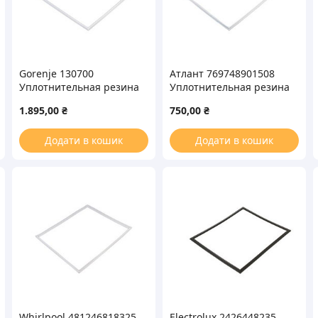
Gorenje 130700
Атлант 769748901508
Уплотнительная резина
Уплотнительная резина
680x570mm
956x556mm для
1.895,00
₴
750,00
₴
морозильной камеры
холодильной камеры
Додати в кошик
Додати в кошик
Whirlpool 481246818325
Electrolux 2426448235