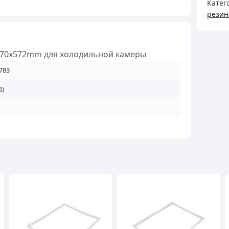
Катего
1170
резин
для
холо
каме
1170x572mm для холодильной камеры
кільк
783
m