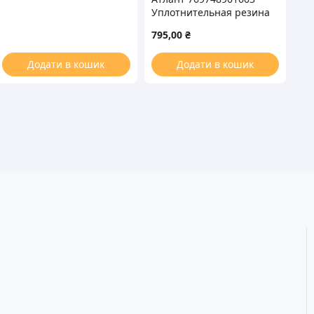
Уплотнительная резина
720x556mm для
795,00
₴
морозильной камеры
Додати в кошик
Додати в кошик