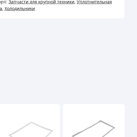
рії:
Запчасти для крупной техники
,
Уплотнительная
x572mm
а
,
Холодильники
дильной
ры
ість