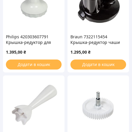
Philips 420303607791
Braun 7322115454
Крышка-редуктор для
Крышка-редуктор чаши
чаши измельчителя
для блендера 1500ml
1.395,00
₴
1.295,00
₴
1000ml CP9712/01
блендера
Додати в кошик
Додати в кошик