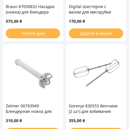
Braun 67050832 Насадка
Digital Шестерня с
(ножка) для блендера
валом для мясорубки
575,00
₴
170,00
₴
Читати далі
Додати в кошик
Zelmer 00793949
Gorenje 830553 Венчики
Блендерная ножка для
(2 шт) для взбивания
миксера 481.2000
миксера
310,00
₴
355,00
₴