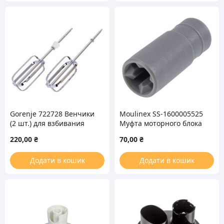
Gorenje 722728 Венчики
Moulinex SS-1600005525
(2 шт.) для взбивания
Муфта моторного блока
миксера
для блендера
220,00
₴
70,00
₴
Додати в кошик
Додати в кошик