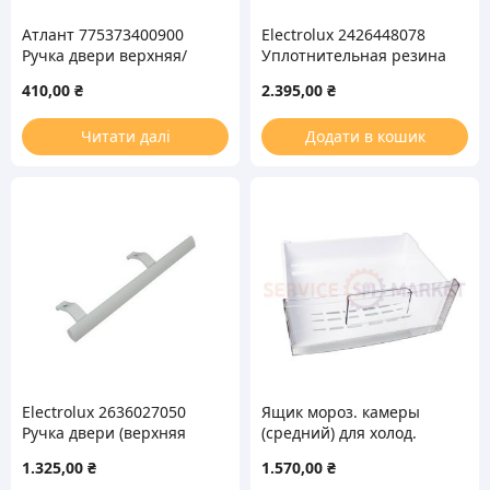
Атлант 775373400900
Electrolux 2426448078
Ручка двери верхняя/
Уплотнительная резина
нижняя для
575x685mm для
410,00
₴
2.395,00
₴
холодильника
морозильной камеры
Читати далі
Додати в кошик
Electrolux 2636027050
Ящик мороз. камеры
Ручка двери (верхняя
(средний) для холод.
левая) для холодильника
465x340x195mm LG
1.325,00
₴
1.570,00
₴