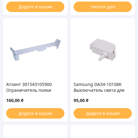
Додати в кошик
Читати далі
Атлант 301543105900
Samsung DA34-10108K
Ограничитель полки
Выключатель света для
двери для бутылок
холодильника
160,00
₴
95,00
₴
холодильника
Додати в кошик
Додати в кошик