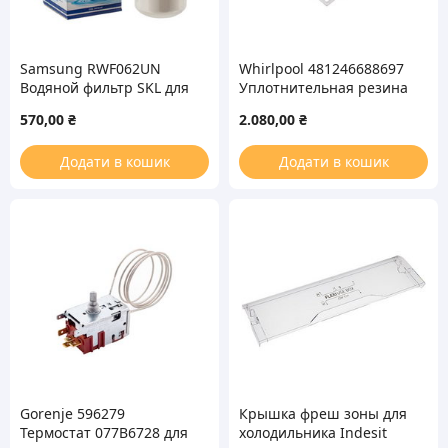
Samsung RWF062UN
Whirlpool 481246688697
Водяной фильтр SKL для
Уплотнительная резина
холодильника
для холодильной камеры
570,00
₴
2.080,00
₴
Додати в кошик
Додати в кошик
Gorenje 596279
Крышка фреш зоны для
Термостат 077B6728 для
холодильника Indesit