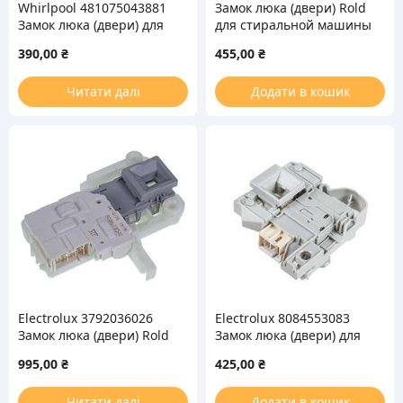
Whirlpool 481075043881
Замок люка (двери) Rold
Замок люка (двери) для
для стиральной машины
стиральной машины
Indesit, Ariston
390,00
₴
455,00
₴
C00299278
Читати далі
Додати в кошик
Electrolux 3792036026
Electrolux 8084553083
Замок люка (двери) Rold
Замок люка (двери) для
для стиральной машины
стиральной машины
995,00
₴
425,00
₴
Читати далі
Додати в кошик