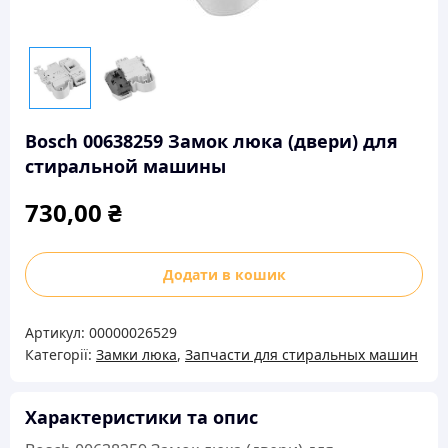
Bosch 00638259 Замок люка (двери) для
стиральной машины
730,00
₴
Bosch
Додати в кошик
00638259
Замок
Артикул:
00000026529
люка
Категорії:
Замки люка
,
Запчасти для стиральных машин
(двери)
для
стиральной
Характеристики та опис
машины