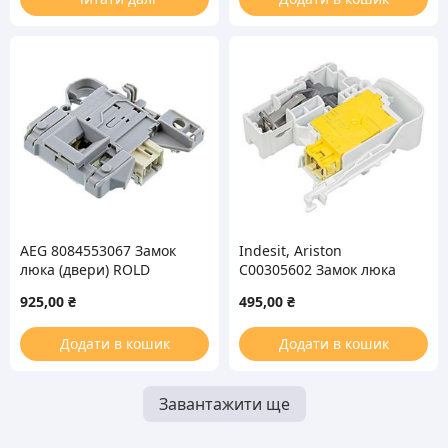
AEG 8084553067 Замок
Indesit, Ariston
люка (двери) ROLD
C00305602 Замок люка
DKS10A для стиральной
(двери) Rold для
925,00
₴
495,00
₴
машины
стиральной машины
Додати в кошик
Додати в кошик
Завантажити ще