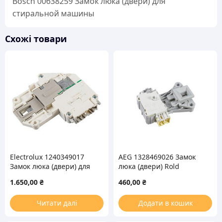
Bosch 00638259 Замок люка (двери) для
кількість
стиральной машины
Схожі товари
Electrolux 1240349017
AEG 1328469026 Замок
Замок люка (двери) для
люка (двери) Rold
стиральной машины
DKS03B для стиральной
1.650,00
₴
460,00
₴
машины
Читати далі
Додати в кошик