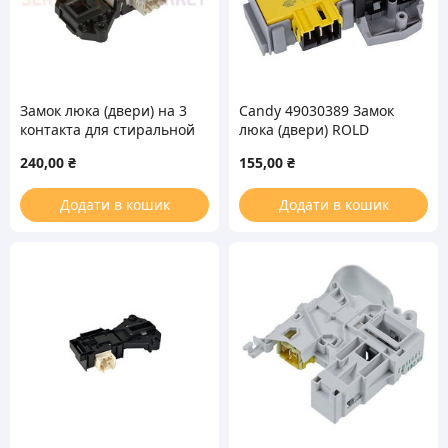
Замок люка (двери) на 3
Candy 49030389 Замок
контакта для стиральной
люка (двери) ROLD
машины Rold Whirlpool
DM053 для стиральной
240,00
₴
155,00
₴
машины
Додати в кошик
Додати в кошик