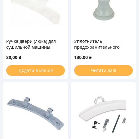
Ручка двери (люка) для
Уплотнитель
сушильной машины
предохранительного
Samsung DC64-02852A
клапана для
80,00
₴
130,00
₴
мультиварки Philips
996510063222
Додати в кошик
Читати далі