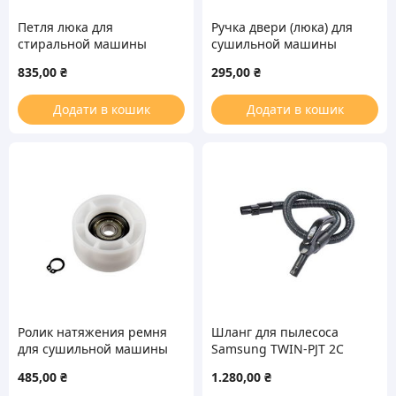
Петля люка для
Ручка двери (люка) для
стиральной машины
сушильной машины
Electrolux 1366253233
Electrolux 4055237731
835,00
₴
295,00
₴
Додати в кошик
Додати в кошик
Ролик натяжения ремня
Шланг для пылесоса
для сушильной машины
Samsung TWIN-PJT 2С
Bosch 00632045
DJ97-01068M
485,00
₴
1.280,00
₴