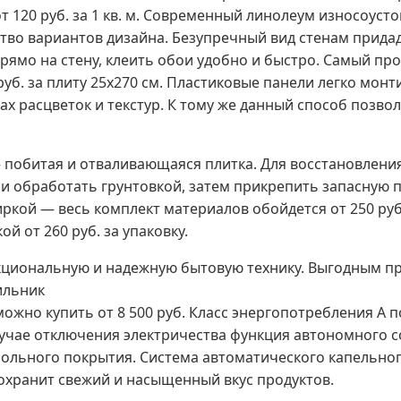
 120 руб. за 1 кв. м. Современный линолеум износоуст
тво вариантов дизайна. Безупречный вид стенам прида
 прямо на стену, клеить обои удобно и быстро. Самый п
уб. за плиту 25х270 см. Пластиковые панели легко монт
х расцветок и текстур. К тому же данный способ позво
 побитая и отваливающаяся плитка. Для восстановлени
 и обработать грунтовкой, затем прикрепить запасную
иркой — весь комплект материалов обойдется от 250 руб.
 от 260 руб. за упаковку.
кциональную и надежную бытовую технику. Выгодным п
ильник
 можно купить от 8 500 руб. Класс энергопотребления A 
лучае отключения электричества функция автономного с
польного покрытия. Система автоматического капельно
сохранит свежий и насыщенный вкус продуктов.