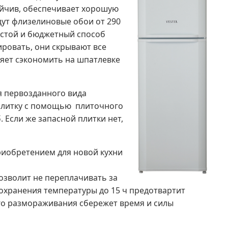
ойчив, обеспечивает хорошую
дут флизелиновые обои от 290
ростой и бюджетный способ
ировать, они скрывают все
ляет сэкономить на шпатлевке
я первозданного вида
 плитку с помощью плиточного
 Если же запасной плитки нет,
риобретением для новой кухни
позволит не переплачивать за
охранения температуры до 15 ч предотвартит
го размораживания сбережет время и силы