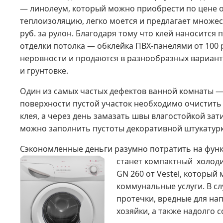
— линолеум, который можно приобрести по цене от
теплоизоляцию, легко моется и предлагает множес
руб. за рулон. Благодаря тому что клей наносится
отделки потолка — обклейка ПВХ-панелями от 100 р
неровности и продаются в разнообразных варианта
и грунтовке.
Один из самых частых дефектов ванной комнаты —
поверхности пустой участок необходимо очистить
клея, а через день замазать швы влагостойкой зат
можно заполнить пустоты декоративной штукатуркой
Сэкономленные деньги разумно потратить на фун
станет компактный холод
GN 260 от Vestel, который
коммунальные услуги. В с
протечки, вредные для на
хозяйки, а также надолго 