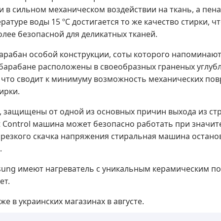
и в сильном механическом воздействии на ткань, а пена
атуре воды 15 ºC достигается то же качество стирки, ч
олее безопасной для деликатных тканей.
арабан особой конструкции, соты которого напоминаю
 барабане расположены в своеобразных граненых углубл
что сводит к минимуму возможность механических повре
ирки.
, защищены от одной из основных причин выхода из ст
t Control машина может безопасно работать при значит
е резкого скачка напряжения стиральная машина остано
.
ung имеют нагреватель с уникальным керамическим по
ет.
 в украинских магазинах в августе.