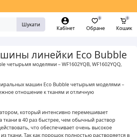
0
0
Шукати
Кабінет
Обране
Кошик
ашины линейки Еco Bubble
ble четырьмя моделями – WF1602YQB, WF1602YQQ,
тиральных машин Eco Bubble четырьмя моделями –
ежное отношение к тканям и отличную
ратором, который интенсивно перемешивает
 ткани в 40 раз быстрее, чем обычный раствор
действовать, что обеспечивает очень высокое
из ткани. Так как порошок полностью растворяется в