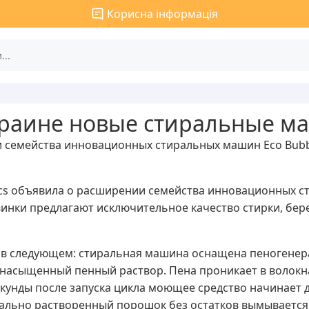
Корисна інформація
краине новые стиральные м
и семейства инновационных стиральных машин Eco Bub
cs объявила о расширении семейства инновационных с
инки предлагают исключительное качество стирки, бер
я в следующем: стиральная машина оснащена пеногене
к насыщенный пенный раствор. Пена проникает в волокна
екунды после запуска цикла моющее средство начинает 
еально растворенный порошок без остатков вымывается 