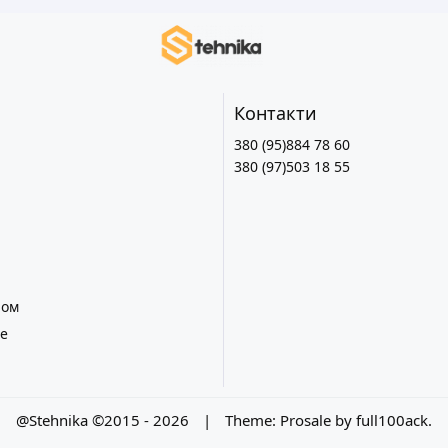
Контакти
380 (95)884 78 60
380 (97)503 18 55
лом
е
@Stehnika ©2015 - 2026
|
Theme:
Prosale
by
full100ack
.