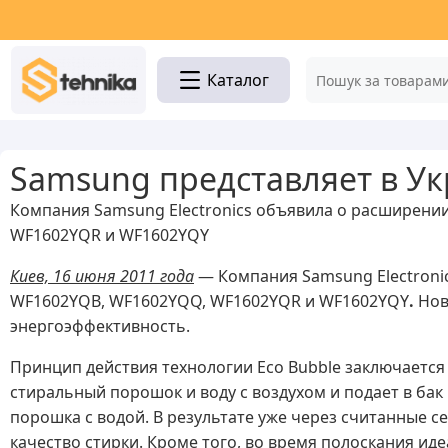
Каталог
Samsung представляет в У
Компания Samsung Electronics объявила о расширени
WF1602YQR и WF1602YQY
Киев, 16 июня 2011 года
— Компания Samsung Electroni
WF1602YQB, WF1602YQQ, WF1602YQR и WF1602YQY
.
Нов
энергоэффективность.
Принцип действия технологии Eco Bubble заключаетс
стиральный порошок и воду с воздухом и подает в ба
порошка с водой. В результате уже через считанные с
качество стирки. Кроме того, во время полоскания ид