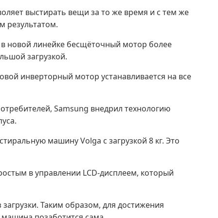
воляет выстирать вещи за то же время и с тем же
ым результатом.
 в новой линейке бесщёточный мотор более
льшой загрузкой.
ровой инверторный мотор устанавливается на все
потребителей, Samsung внедрил технологию
уса.
стиральную машину Volga с загрузкой 8 кг. Это
простым в управлении LCD-дисплеем, который
 загрузки. Таким образом, для достижения
я машина позаботится сама.