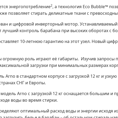
2
ется энергопотребление
, а технология Eco Bubble™ поз
также позволяет стирать деликатные ткани с превосходн
ван и цифровой инверторный мотор. Устанавливаемый
т лучший контроль барабана при высоких оборотах с бо
оставляет 10-летнюю гарантию на этот узел. Новый циф
 огромную роль играют её габариты. Изучив запросы 
 максимальной загрузки при минимальных размерах корп
 Arno в стандартном корпусе с загрузкой 12 кг и узкую 
странах СНГ и Европы.
 модель Arno с загрузкой 12 кг оснащается большим и 
оде воды во время стирки.
ределяют оптимальный расход воды и энергии исходя из
о загрузить белье в барабан – об остальном стиральна