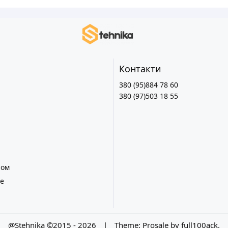
Контакти
380 (95)884 78 60
380 (97)503 18 55
лом
е
@Stehnika ©2015 - 2026
|
Theme:
Prosale
by
full100ack
.