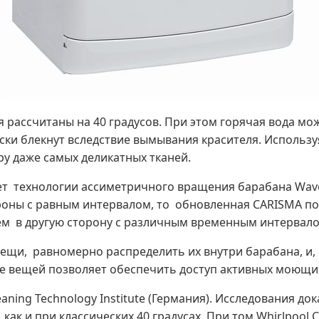
ассчитаны на 40 градусов. При этом горячая вода може
аски блекнут вследствие вымывания красителя. Использ
уру даже самых деликатных тканей.
счет технологии ассиметричного вращения барабана Wav
роны с равным интервалом, то обновленная CARISMA п
тем в другую сторону с различным временным интервало
вещи, равномерно распределить их внутри барабана, и, 
 вещей позволяет обеспечить доступ активных моющих
ning Technology Institute (Германия). Исследования док
 как и при классических 40 градусах. При том Whirlpool