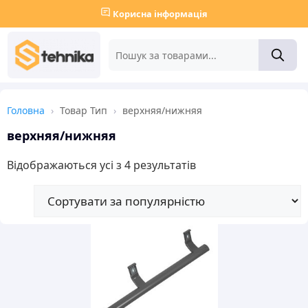
Корисна інформація
Головна
›
Товар Тип
›
верхняя/нижняя
верхняя/нижняя
Sorted
Відображаються усі з 4 результатів
by
popularity