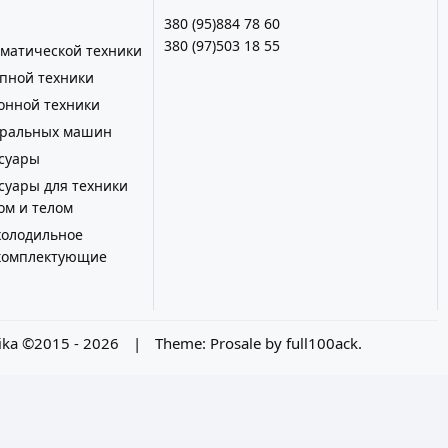
380 (95)884 78 60
380 (97)503 18 55
иматической техники
упной техники
хонной техники
иральных машин
ссуары
суары для техники
ом и телом
олодильное
 комплектующие
ika ©2015 - 2026
|
Theme:
Prosale
by
full100ack
.