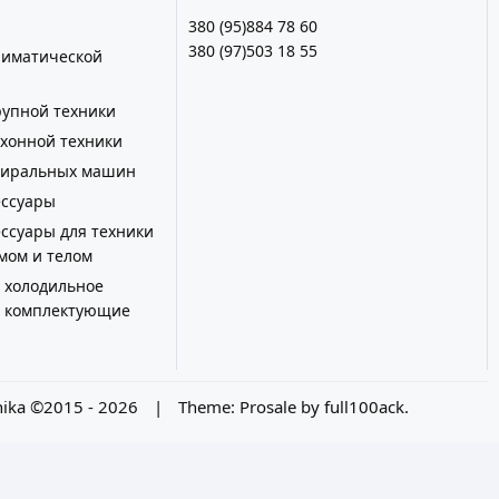
380 (95)884 78 60
380 (97)503 18 55
лиматической
рупной техники
ухонной техники
стиральных машин
ессуары
ессуары для техники
омом и телом
холодильное
и комплектующие
ika ©2015 - 2026
|
Theme:
Prosale
by
full100ack
.