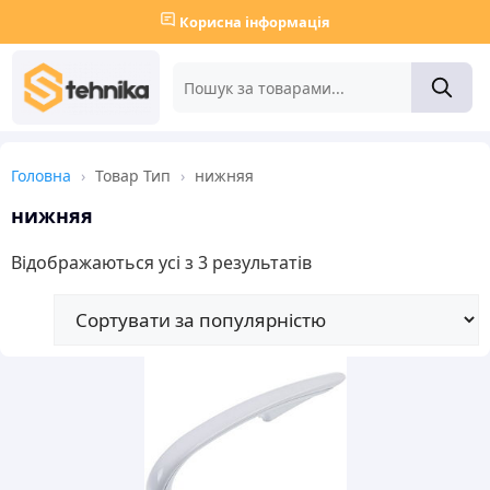
Корисна інформація
Головна
›
Товар Тип
›
нижняя
нижняя
Sorted
Відображаються усі з 3 результатів
by
popularity