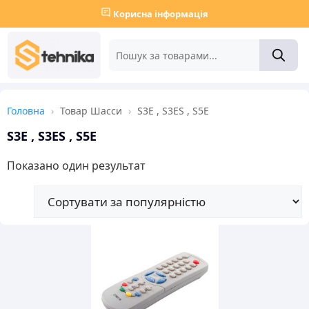
Корисна інформація
Головна
›
Товар Шасси
›
S3E , S3ES , S5E
S3E , S3ES , S5E
Показано один результат