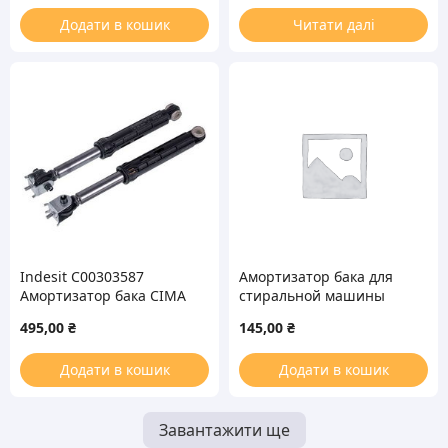
Додати в кошик
Читати далі
Indesit C00303587
Амортизатор бака для
Амортизатор бака CIMA
стиральной машины
120N (2шт) для
Indesit C00140744 DP
495,00
₴
145,00
₴
стиральной машины
100N
(C00196002)
Додати в кошик
Додати в кошик
Завантажити ще