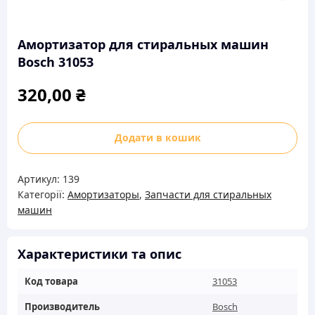
Амортизатор для стиральных машин
Bosch 31053
320,00
₴
Амортизатор
Додати в кошик
для
стиральных
Артикул:
139
машин
Категорії:
Амортизаторы
,
Запчасти для стиральных
Bosch
машин
31053
кількість
Характеристики та опис
Код товара
31053
Производитель
Bosch