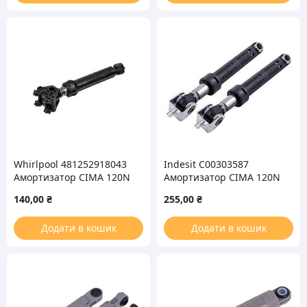
Whirlpool 481252918043
Indesit C00303587
Амортизатор CIMA 120N
Амортизатор CIMA 120N
для стиральной машины
(2шт.) для стиральной
140,00
₴
255,00
₴
машины
Додати в кошик
Додати в кошик