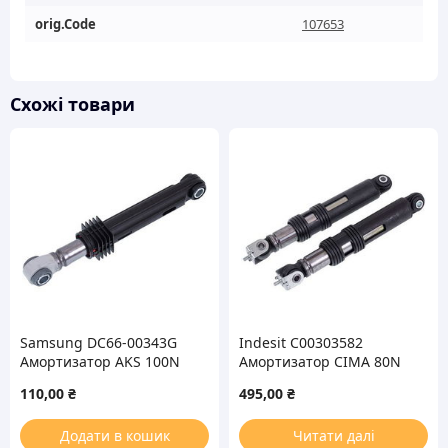
orig.Code
107653
Схожі товари
Samsung DC66-00343G
Indesit C00303582
Амортизатор AKS 100N
Амортизатор CIMA 80N
для стиральной машины
для стиральной машины
110,00
₴
495,00
₴
2шт
Додати в кошик
Читати далі