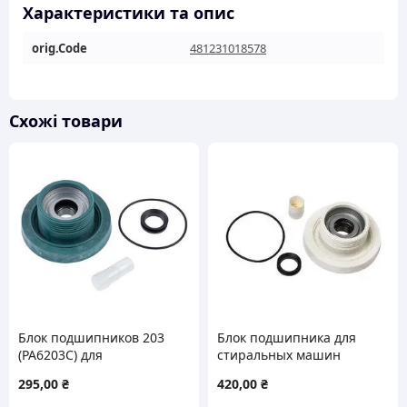
кількість
Характеристики та опис
orig.Code
481231018578
Схожі товари
Блок подшипников 203
Блок подшипника для
(PA6203C) для
стиральных машин
стиральной машины
ЕLECTROLUX 23094
295,00
₴
420,00
₴
Electrolux 4071430971