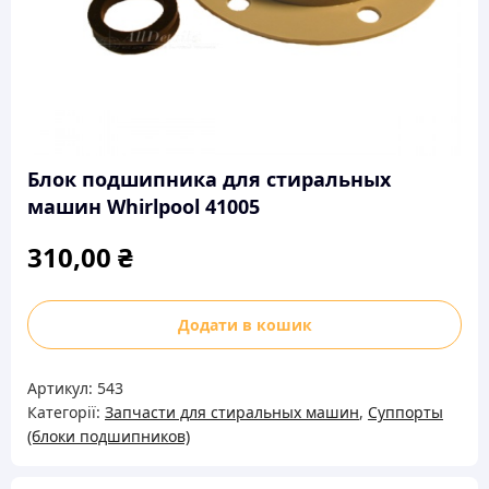
Блок подшипника для стиральных
машин Whirlpool 41005
310,00
₴
Блок
Додати в кошик
подшипника
для
Артикул:
543
стиральных
Категорії:
Запчасти для стиральных машин
,
Суппорты
машин
(блоки подшипников)
Whirlpool
41005