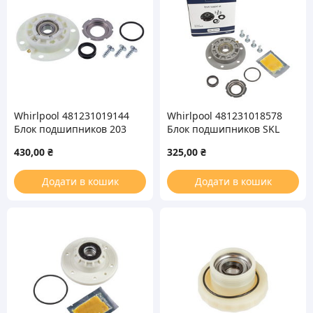
Whirlpool 481231019144
Whirlpool 481231018578
Блок подшипников 203
Блок подшипников SKL
(6203 – 2Z) для
203 (6203 – 2Z) со
430,00
₴
325,00
₴
стиральной машины
смазкой для стиральной
машины
Додати в кошик
Додати в кошик