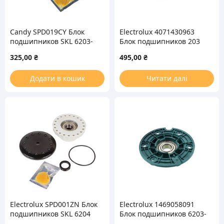
Candy SPD019CY Блок
Electrolux 4071430963
подшипников SKL 6203-
Блок подшипников 203
2Z + сальник (22*40*7)
(PA6203C) для
325,00
₴
495,00
₴
для вертикальной
вертикальной
стиральной машины
стиральной машины
Додати в кошик
Читати далі
Electrolux SPD001ZN Блок
Electrolux 1469058091
подшипников SKL 6204
Блок подшипников 6203-
для вертикальной
2Z для вертикальной