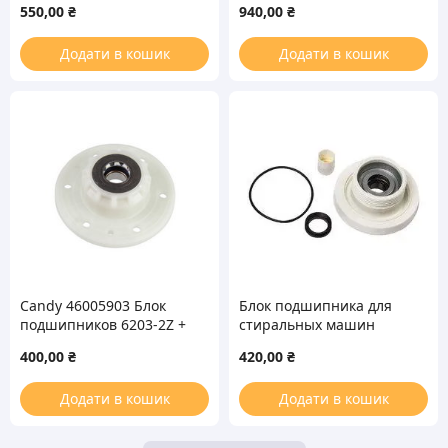
550,00
₴
940,00
₴
стиральной машины
стиральной машины
Додати в кошик
Додати в кошик
Candy 46005903 Блок
Блок подшипника для
подшипников 6203-2Z +
стиральных машин
сальник (22*40*7) для
ЕLECTROLUX 23095
400,00
₴
420,00
₴
вертикальной
стиральной машины
Додати в кошик
Додати в кошик