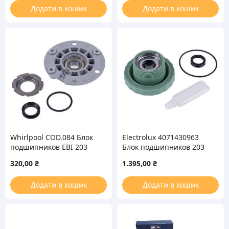
Додати в кошик
Додати в кошик
Whirlpool COD.084 Блок
Electrolux 4071430963
подшипников EBI 203
Блок подшипников 203
(6203 – 2Z) для
(PA6203C) для
320,00
₴
1.395,00
₴
стиральной машины
вертикальной
стиральной машины
Додати в кошик
Додати в кошик