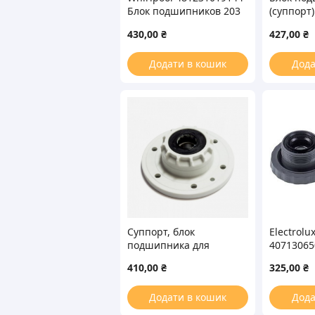
Блок подшипников 203
(суппорт
(6203 – 2Z) для
машины Z
430,00
₴
427,00
₴
стиральной машины
Electrolu
Додати в кошик
Дода
Суппорт, блок
Electrolu
подшипника для
40713065
стиральных машин
подшипни
410,00
₴
325,00
₴
CANDY 23019
2Z) для 
стираль
Додати в кошик
Дода