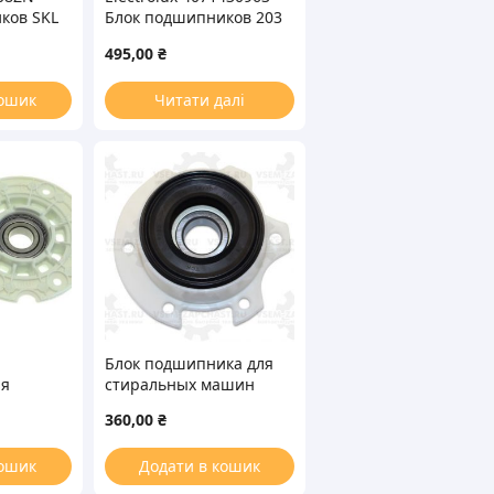
ков SKL
Блок подшипников 203
(PA6203C) для
495,00
₴
е кольца
вертикальной
ральной
стиральной машины
кошик
Читати далі
Блок подшипника для
ля
стиральных машин
ашин
Ariston, Indesit 23015
360,00
₴
кошик
Додати в кошик