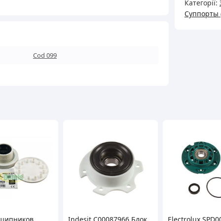
Категорії:
машин
Суппорты 
ЕLECTRO
23094
кількість
Cod 099
дшипников
Indesit C00087966 Блок
Electrolux SPD