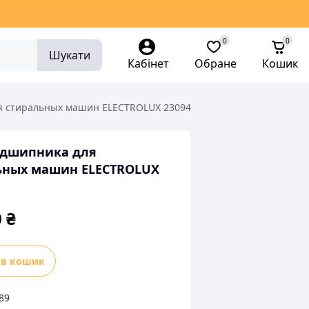
0
0
Шукати
Кабінет
Обране
Кошик
я стиральных машин ЕLECTROLUX 23094
одшипника для
ьных машин ЕLECTROLUX
0
₴
 в кошик
ика
89
ных