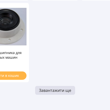
шипника для
ных машин
Indesit 111-34
ти в кошик
Завантажити ще