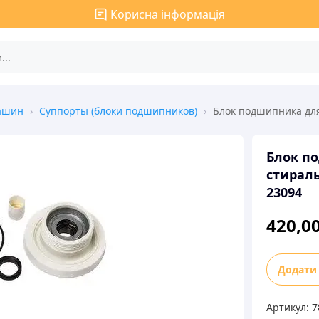
Корисна інформація
машин
›
Суппорты (блоки подшипников)
›
Блок подшипника дл
Блок п
стирал
23094
420,0
Блок
Додати
подшипн
для
Артикул:
7
стираль