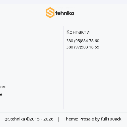
Контакти
380 (95)884 78 60
380 (97)503 18 55
лом
е
@Stehnika ©2015 - 2026
|
Theme:
Prosale
by
full100ack
.