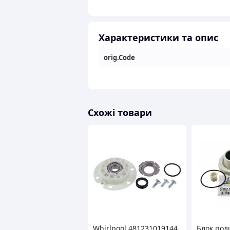
Характеристики та опис
orig.Code
Схожі товари
Whirlpool 481231019144
Блок по