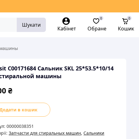
0
0
Шукати
Кабінет
Обране
Кошик
й машины
sit C00171684 Сальник SKL 25*53.5*10/14
 стиральной машины
00
₴
it
Додати в кошик
71684
ник
ул:
00000038351
рії:
Запчасти для стиральных машин
,
Сальники
.5*10/14