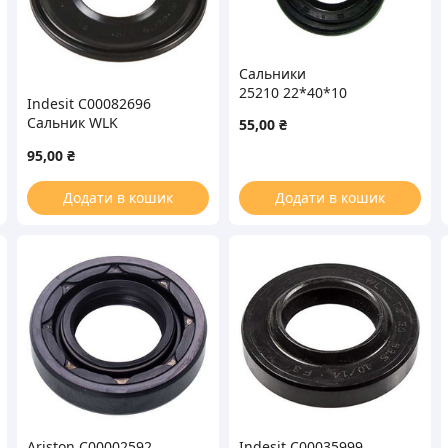
Сальники
25210 22*40*10
Indesit C00082696
Сальник WLK
55,00
₴
35*62/75*7/10.5 для
95,00
₴
стиральной машины
Додати в кошик
Додати в кошик
Ariston C00002592
Indesit C00035999