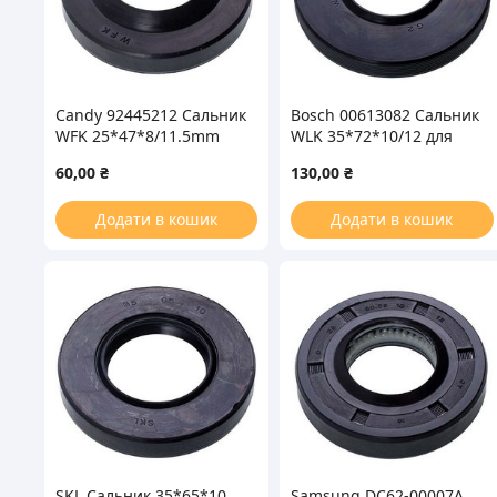
Candy 92445212 Сальник
Bosch 00613082 Сальник
WFK 25*47*8/11.5mm
WLK 35*72*10/12 для
для стиральной машины
стиральной машины
60,00
₴
130,00
₴
Додати в кошик
Додати в кошик
SKL Сальник 35*65*10
Samsung DC62-00007A