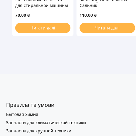
для стиральной машины
Сальник
25*50.55*10/12mm для
70,00
₴
110,00
₴
стиральной машины (со
смазкой)
Читати далі
Читати далі
Правила та умови
Бытовая химия
Запчасти для климатической техники
Запчасти для крупной техники