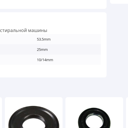
для
стир
маш
кільк
ля стиральной машины
53.5mm
25mm
10/14mm