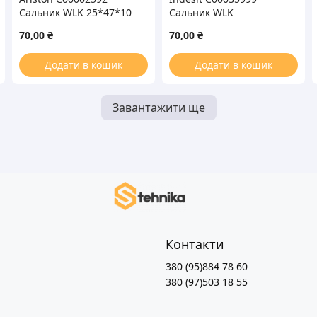
Сальник WLK 25*47*10
Сальник WLK
для стиральной машины
30*53.5*10/14mm для
70,00
₴
70,00
₴
стиральной машины
Додати в кошик
Додати в кошик
Завантажити ще
Контакти
380 (95)884 78 60
380 (97)503 18 55