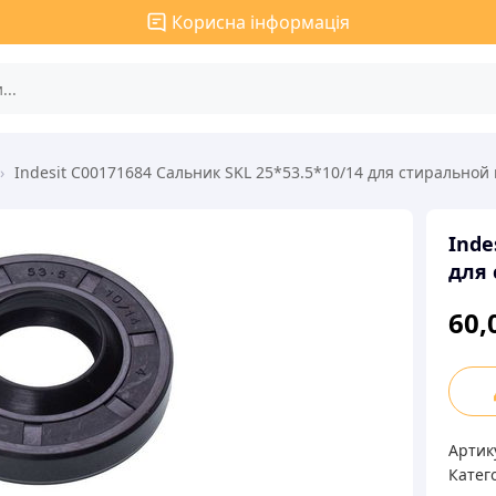
Корисна інформація
›
Indesit C00171684 Сальник SKL 25*53.5*10/14 для стирально
Inde
для
60,
Indes
C001
Саль
Артик
SKL
Катего
25*53