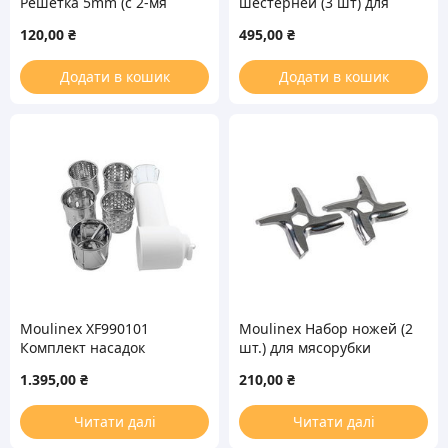
Решетка 5mm (с 2-мя
шестерней (3 шт) для
выступами) для
мясорубок (00793636,
120,00
₴
495,00
₴
мясорубки
00793635, 00793638)
Додати в кошик
Додати в кошик
Moulinex XF990101
Moulinex Набор ножей (2
Комплект насадок
шт.) для мясорубки
овощерезки для
1.395,00
₴
210,00
₴
мясорубки
Читати далі
Читати далі