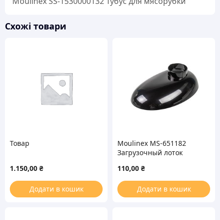
Moulinex SS-1530000132 Тубус для мясорубки
Схожі товари
Товар
Moulinex MS-651182
Загрузочный лоток
(чаша) пластиковый для
1.150,00
₴
110,00
₴
мясорубки
Додати в кошик
Додати в кошик