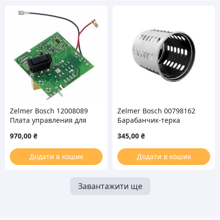
Zelmer Bosch 12008089
Zelmer Bosch 00798162
Плата управления для
Барабанчик-терка
мясорубки 987.0020
(крупная) для мясорубки
970,00
₴
345,00
₴
(756714)
86.4050
Додати в кошик
Додати в кошик
Завантажити ще