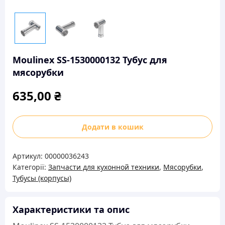
Moulinex SS-1530000132 Тубус для
мясорубки
635,00
₴
Moulinex
Додати в кошик
SS-
1530000132
Артикул:
00000036243
Тубус
Категорії:
Запчасти для кухонной техники
,
Мясорубки
,
для
Тубусы (корпусы)
мясорубки
кількість
Характеристики та опис